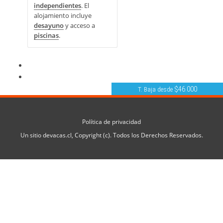
independientes
. El
alojamiento incluye
desayuno
y acceso a
piscinas
.
$46.000
T. Baja desde
Política de privacidad
Un sitio
devacas.cl
, Copyright (c). Todos los Derechos Reservados.